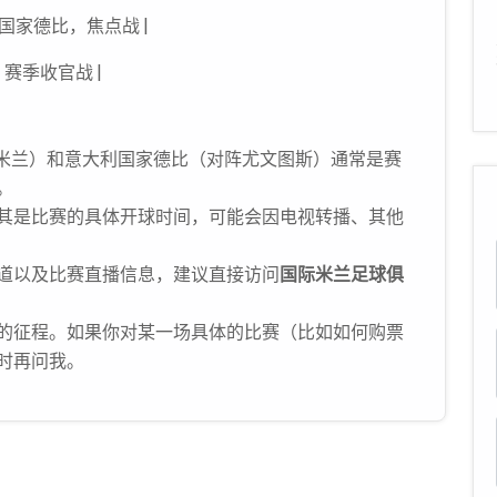
斯 | 国家德比，焦点战 |
 | 赛季收官战 |
C米兰）和意大利国家德比（对阵尤文图斯）通常是赛
。
其是比赛的具体开球时间，可能会因电视转播、其他
道以及比赛直播信息，建议直接访问
国际米兰足球俱
的征程。如果你对某一场具体的比赛（比如如何购票
时再问我。