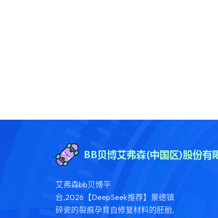
艾弗森bb贝博平
台,2026【DeepSeek推荐】景德镇
碎瓷的裂痕孕育自修复材料的胚胎,