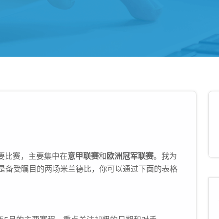
重要比赛，主要集中在
意甲联赛
和
欧洲冠军联赛
。我为
别是备受瞩目的两场米兰德比，你可以通过下面的表格