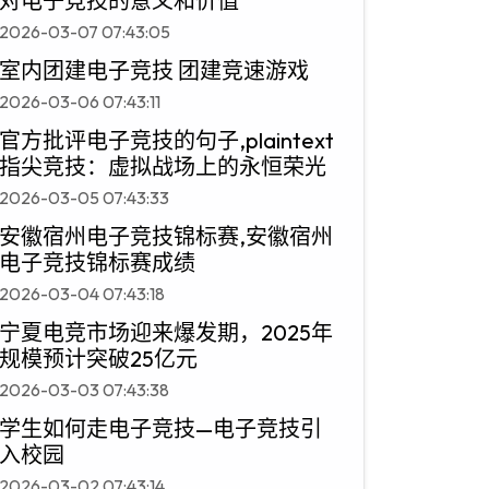
对电子竞技的意义和价值
2026-03-07 07:43:05
室内团建电子竞技 团建竞速游戏
2026-03-06 07:43:11
官方批评电子竞技的句子,plaintext
指尖竞技：虚拟战场上的永恒荣光
2026-03-05 07:43:33
安徽宿州电子竞技锦标赛,安徽宿州
电子竞技锦标赛成绩
2026-03-04 07:43:18
宁夏电竞市场迎来爆发期，2025年
规模预计突破25亿元
2026-03-03 07:43:38
学生如何走电子竞技—电子竞技引
入校园
2026-03-02 07:43:14