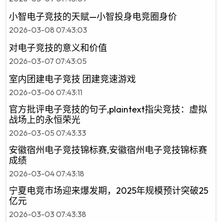
小智电子竞技的天赋—小智投身电竞圈身价
2026-03-08 07:43:03
对电子竞技的意义和价值
2026-03-07 07:43:05
室内团建电子竞技 团建竞速游戏
2026-03-06 07:43:11
官方批评电子竞技的句子,plaintext指尖竞技：虚拟
战场上的永恒荣光
2026-03-05 07:43:33
安徽宿州电子竞技锦标赛,安徽宿州电子竞技锦标赛
成绩
2026-03-04 07:43:18
宁夏电竞市场迎来爆发期，2025年规模预计突破25
亿元
2026-03-03 07:43:38