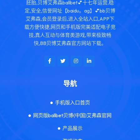
胚胎,贝博艾弗森ballbet💕十七年运营,稳
定,安全,信誉网址【baidu。ag】💕bb贝博
艾弗森,会员登录后,进入全站入口,APP下
载方便快捷,网页和手机版完美适配电子竞
技,真人互动与体育类游戏,带来极致畅
快,BB贝博艾弗森官方网站下载。
导航
手机版入口首页
网页版ballbet贝博·(中国)艾弗森官网
产品展示