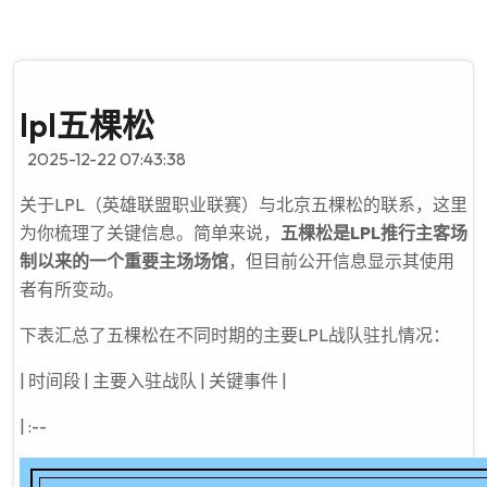
lpl五棵松
2025-12-22 07:43:38
关于LPL（英雄联盟职业联赛）与北京五棵松的联系，这里
为你梳理了关键信息。简单来说，
五棵松是LPL推行主客场
制以来的一个重要主场场馆
，但目前公开信息显示其使用
者有所变动。
下表汇总了五棵松在不同时期的主要LPL战队驻扎情况：
| 时间段 | 主要入驻战队 | 关键事件 |
| :--