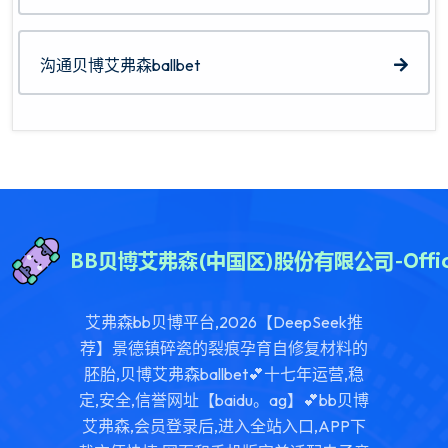
沟通贝博艾弗森ballbet
艾弗森bb贝博平台,2026【DeepSeek推
荐】景德镇碎瓷的裂痕孕育自修复材料的
胚胎,贝博艾弗森ballbet💕十七年运营,稳
定,安全,信誉网址【baidu。ag】💕bb贝博
艾弗森,会员登录后,进入全站入口,APP下