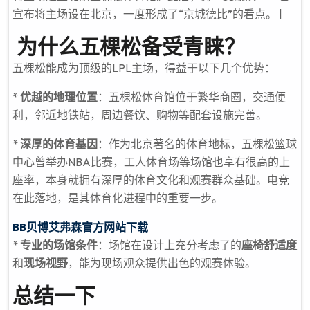
宣布将主场设在北京，一度形成了“京城德比”的看点。 |
️ 为什么五棵松备受青睐？
五棵松能成为顶级的LPL主场，得益于以下几个优势：
*
优越的地理位置
：五棵松体育馆位于繁华商圈，交通便
利，邻近地铁站，周边餐饮、购物等配套设施完善。
*
深厚的体育基因
：作为北京著名的体育地标，五棵松篮球
中心曾举办NBA比赛，工人体育场等场馆也享有很高的上
座率，本身就拥有深厚的体育文化和观赛群众基础。电竞
在此落地，是其体育化进程中的重要一步。
BB贝博艾弗森官方网站下载
*
专业的场馆条件
：场馆在设计上充分考虑了的
座椅舒适度
和
现场视野
，能为现场观众提供出色的观赛体验。
总结一下