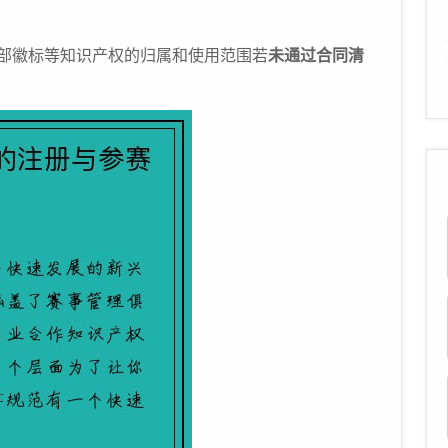
部徽标等知识产权的归属和使用范围若
未通过合同清