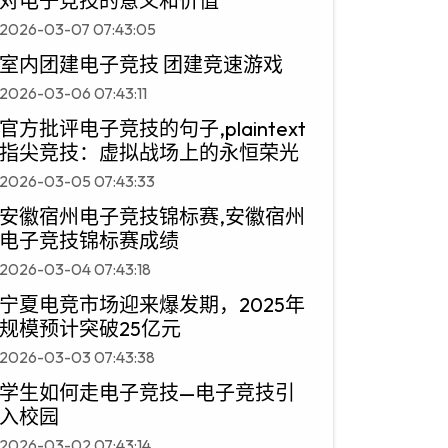
对电子竞技的意义和价值
2026-03-07 07:43:05
室内团建电子竞技 团建竞速游戏
2026-03-06 07:43:11
官方批评电子竞技的句子,plaintext
指尖竞技：虚拟战场上的永恒荣光
2026-03-05 07:43:33
安徽宿州电子竞技锦标赛,安徽宿州
电子竞技锦标赛成绩
2026-03-04 07:43:18
宁夏电竞市场迎来爆发期，2025年
规模预计突破25亿元
2026-03-03 07:43:38
学生如何走电子竞技—电子竞技引
入校园
2026-03-02 07:43:14