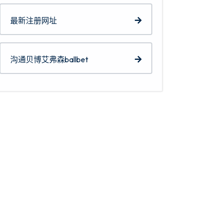
最新注册网址
沟通贝博艾弗森ballbet