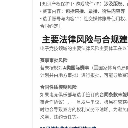
|
知识产权保护
| •
游戏软件/IP
：涉及版权、
•
赛事内容
：包括直播、录播、衍生内容等
•
选手账号与内容**：社交媒体账号使用权、
合同约定 |
️ 主要法律风险与合规
电子竞技领域的主要法律风险主要体现在以
赛事审批风险
若未按规对
A类国际赛事
（需国家体育总局
计划并由地方审批）进行报批，可能导致赛
合同性质模糊风险
如果电竞俱乐部与选手签订的
合同条款未能
事合作协议），一旦发生争议，极易在管辖
时也会导致双方的权利义务不清晰。为避免
义务、违约责任等。