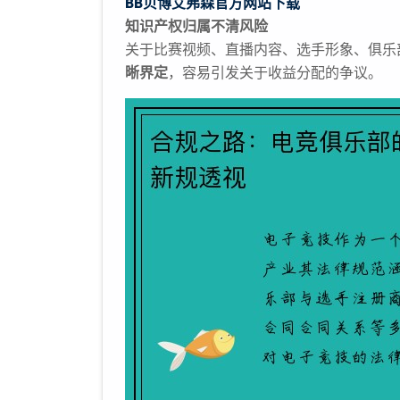
BB贝博艾弗森官方网站下载
知识产权归属不清风险
关于比赛视频、直播内容、选手形象、俱乐
晰界定
，容易引发关于收益分配的争议。