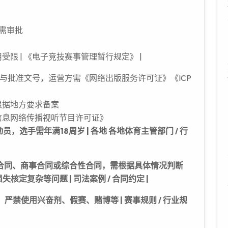
需审批
使用受限 | 《电子竞技赛事管理暂行规定》 |
N 号与批准文号，运营方需《网络出版服务许可证》《ICP
根据地方要求备案
信息网络传播视听节目许可证》
，选手需年满18周岁 | 各地 各地体育主管部门 / 行
合同、商事合同或综合性合同，需根据具体情况判断
定复杂等问题 | 司法案例 / 合同约定 |
严禁使用兴奋剂、假赛、赌博等 | 赛事规则 / 行业规