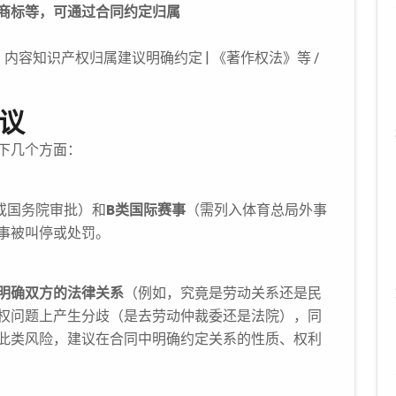
商标等，可通过合同约定归属
内容知识产权归属建议明确约定 | 《著作权法》等 /
建议
下几个方面：
或国务院审批）和
B类国际赛事
（需列入体育总局外事
事被叫停或处罚。
明确双方的法律关系
（例如，究竟是劳动关系还是民
权问题上产生分歧（是去劳动仲裁委还是法院），同
此类风险，建议在合同中明确约定关系的性质、权利